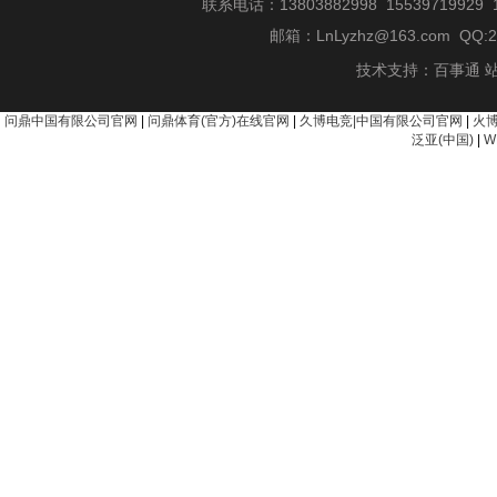
联系电话：13803882998 15539719929 
邮箱：
LnLyzhz@163.com
QQ:2
技术支持：
百事通
问鼎中国有限公司官网
|
问鼎体育(官方)在线官网
|
久博电竞|中国有限公司官网
|
火
泛亚(中国)
|
W