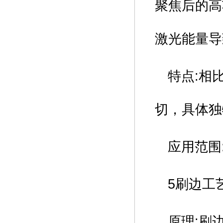
聚焦后的高
激光能量导
特点:相
切，具体独
应用范围
5刷边工
原理:刷