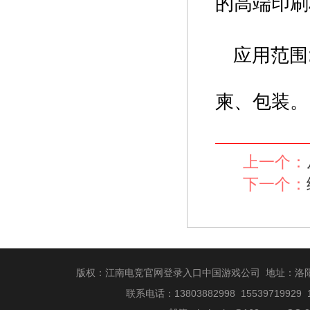
的高端印刷
应用范围
柬、包装。
上一个：
下一个：
版权：江南电竞官网登录入口中国游戏公司 地址：洛
联系电话：13803882998 15539719929 