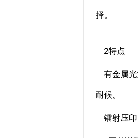
择。
2特点
有金属光
耐候。
镭射压印