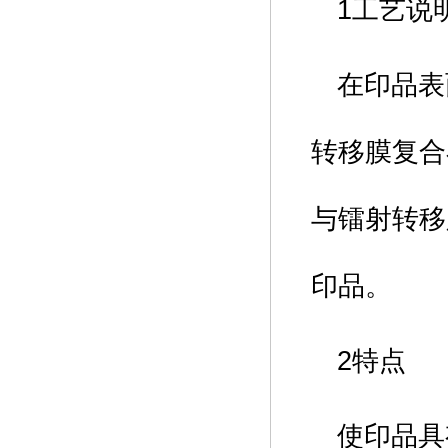
1工艺说
在印品表
转移膜复合
与镭射转移
印品。
2特点
使印品具