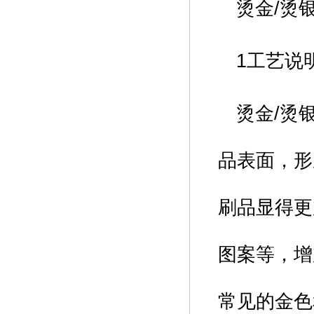
烫金/烫
1工艺说
烫金/烫
品表面，形
刷品显得更
图案等，增
常见的金色