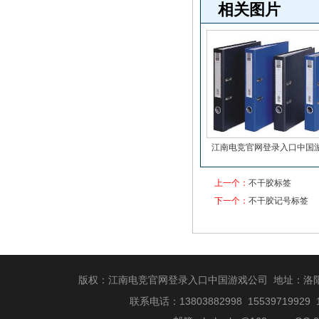
相关图片
江南电竞官网登录入口中国
上一个：
不干胶标签
下一个：
不干胶记号标签
版权：江南电竞官网登录入口中国游戏公司 地址：洛
信纸
联系电话：13803882998 15539719929 