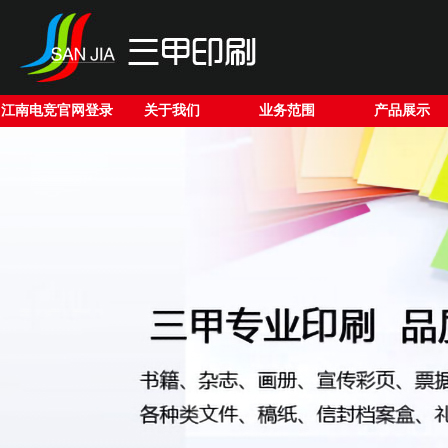
江南电竞官网登录
关于我们
业务范围
产品展示
入口中国游戏公司