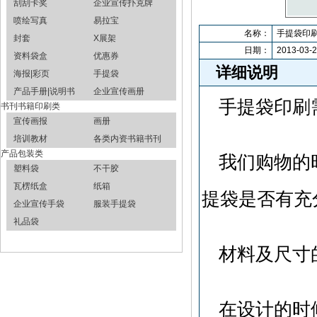
刮刮卡奖
企业宣传扑克牌
喷绘写真
易拉宝
名称：
手提袋印
封套
X展架
日期：
2013-03-2
资料袋盒
优惠券
详细说明
海报|彩页
手提袋
产品手册|说明书
企业宣传画册
手提袋印刷
书刊书籍印刷类
宣传画报
画册
培训教材
各类内资书籍书刊
产品包装类
我们购物的
塑料袋
不干胶
瓦楞纸盒
纸箱
提袋是否有充
企业宣传手袋
服装手提袋
礼品袋
材料及尺寸
在设计的时