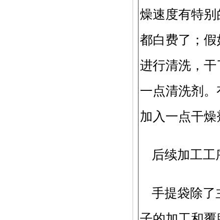
燥速度有特别
都白费了；假
进行清洗，干
一点清洗剂。
加入一点干燥
后续加工工
手提袋除了
子的加工和覆